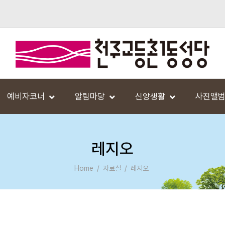
예비자코너
알림마당
신앙생활
사진앨
레지오
Home
자료실
레지오