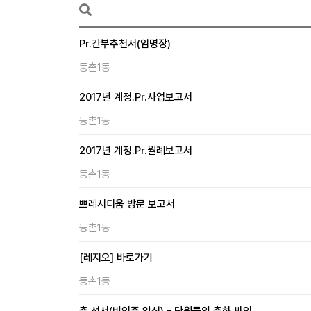
Pr.간부추천서(임명장)
등촌1동
2017년 계정.Pr.사업보고서
등촌1동
2017년 계정.Pr.월례보고서
등촌1동
쁘레시디움 방문 보고서
등촌1동
[레지오] 바로가기
등촌1동