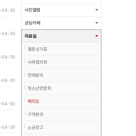
사진앨범
-04-30
성당카페
-04-30
자료실
월중성가표
-04-30
사목협의회
전례분과
-04-30
청소년연합회
레지오
-04-30
구역분과
-04-30
소금창고