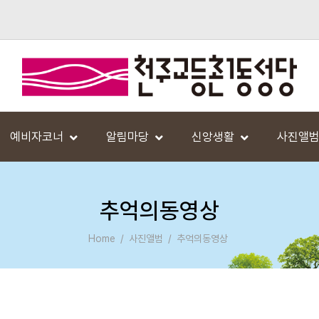
예비자코너
알림마당
신앙생활
사진앨
추억의동영상
Home
사진앨범
추억의동영상