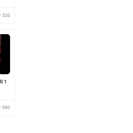
520
회 1
560