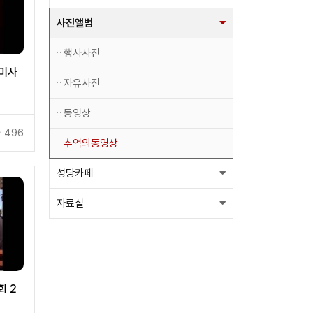
사진앨범
행사사진
 미사
자유사진
동영상
496
추억의동영상
성당카페
자료실
회 2