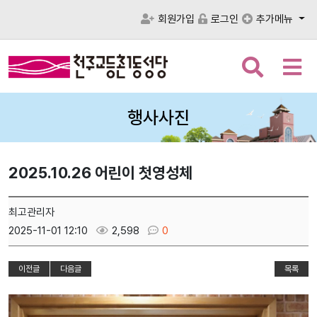
회원가입
로그인
추가메뉴
검
메
색
뉴
버
버
튼
튼
행사사진
2025.10.26 어린이 첫영성체
최고관리자
2025-11-01 12:10
2,598
0
이전글
다음글
목록